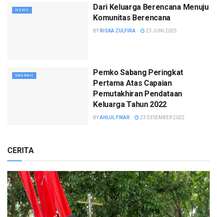
Dari Keluarga Berencana Menuju
NEWS
Komunitas Berencana
BY
RISKA ZULFIRA
23 JUNI 2025
Pemko Sabang Peringkat
DAERAH
Pertama Atas Capaian
Pemutakhiran Pendataan
Keluarga Tahun 2022
BY
AHLUL FIKAR
23 DESEMBER 2022
CERITA