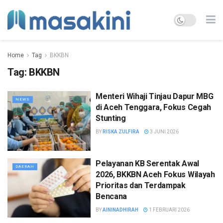
Home
Tag
BKKBN
Tag:
BKKBN
Menteri Wihaji Tinjau Dapur MBG
NEWS
di Aceh Tenggara, Fokus Cegah
Stunting
BY
RISKA ZULFIRA
3 JUNI 2026
Pelayanan KB Serentak Awal
DAERAH
2026, BKKBN Aceh Fokus Wilayah
Prioritas dan Terdampak
Bencana
BY
AININADHIRAH
1 FEBRUARI 2026