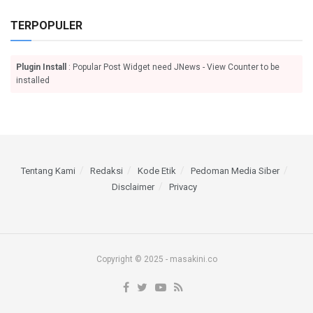
TERPOPULER
Plugin Install
: Popular Post Widget need JNews - View Counter to be
installed
Tentang Kami
Redaksi
Kode Etik
Pedoman Media Siber
Disclaimer
Privacy
Copyright © 2025 - masakini.co