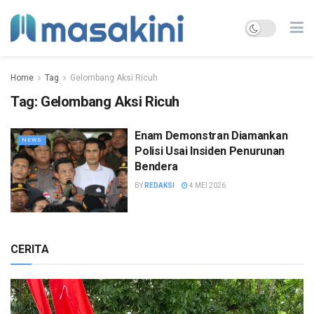
Home
Tag
Gelombang Aksi Ricuh
Tag:
Gelombang Aksi Ricuh
Enam Demonstran Diamankan
NEWS
Polisi Usai Insiden Penurunan
Bendera
BY
REDAKSI
4 MEI 2026
CERITA