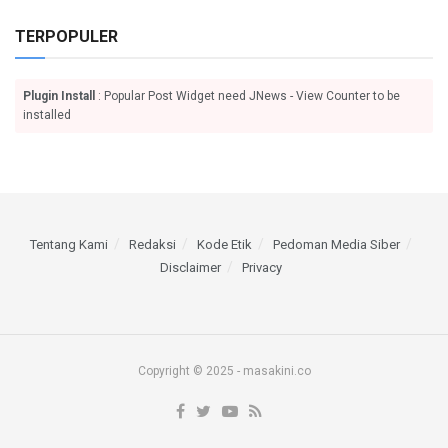
TERPOPULER
Plugin Install
: Popular Post Widget need JNews - View Counter to be
installed
Tentang Kami
Redaksi
Kode Etik
Pedoman Media Siber
Disclaimer
Privacy
Copyright © 2025 - masakini.co