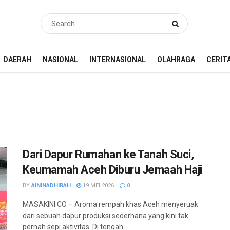
DAERAH
NASIONAL
INTERNASIONAL
OLAHRAGA
CERIT
Dari Dapur Rumahan ke Tanah Suci,
Keumamah Aceh Diburu Jemaah Haji
BY
AININADHIRAH
19 MEI 2026
0
MASAKINI.CO – Aroma rempah khas Aceh menyeruak
dari sebuah dapur produksi sederhana yang kini tak
pernah sepi aktivitas. Di tengah ...