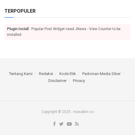
TERPOPULER
Plugin Install
: Popular Post Widget need JNews - View Counter to be
installed
Tentang Kami
Redaksi
Kode Etik
Pedoman Media Siber
Disclaimer
Privacy
Copyright © 2025 - masakini.co