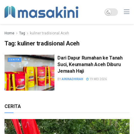
Home
Tag
kuliner tradisional Aceh
Tag:
kuliner tradisional Aceh
Dari Dapur Rumahan ke Tanah
CERITA
Suci, Keumamah Aceh Diburu
Jemaah Haji
BY
AININADHIRAH
19 MEI 2026
CERITA