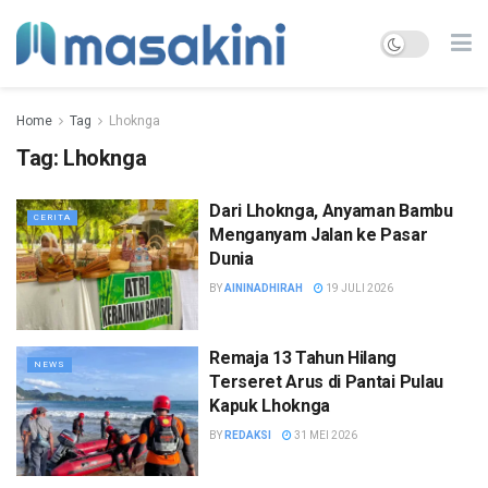
Home
Tag
Lhoknga
Tag:
Lhoknga
Dari Lhoknga, Anyaman Bambu
CERITA
Menganyam Jalan ke Pasar
Dunia
BY
AININADHIRAH
19 JULI 2026
Remaja 13 Tahun Hilang
NEWS
Terseret Arus di Pantai Pulau
Kapuk Lhoknga
BY
REDAKSI
31 MEI 2026