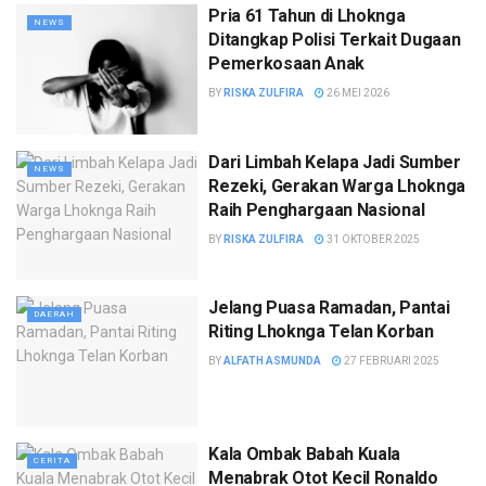
Pria 61 Tahun di Lhoknga
NEWS
Ditangkap Polisi Terkait Dugaan
Pemerkosaan Anak
BY
RISKA ZULFIRA
26 MEI 2026
Dari Limbah Kelapa Jadi Sumber
NEWS
Rezeki, Gerakan Warga Lhoknga
Raih Penghargaan Nasional
BY
RISKA ZULFIRA
31 OKTOBER 2025
Jelang Puasa Ramadan, Pantai
DAERAH
Riting Lhoknga Telan Korban
BY
ALFATH ASMUNDA
27 FEBRUARI 2025
Kala Ombak Babah Kuala
CERITA
Menabrak Otot Kecil Ronaldo