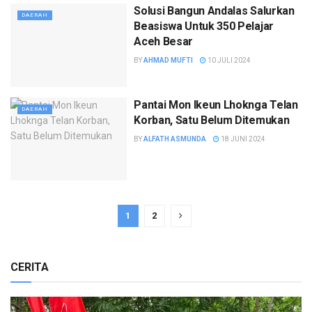
Solusi Bangun Andalas Salurkan
DAERAH
Beasiswa Untuk 350 Pelajar
Aceh Besar
BY
AHMAD MUFTI
10 JULI 2024
Pantai Mon Ikeun Lhoknga Telan
DAERAH
Korban, Satu Belum Ditemukan
BY
ALFATH ASMUNDA
18 JUNI 2024
1
2
CERITA