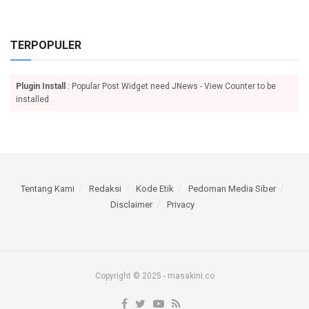
TERPOPULER
Plugin Install
: Popular Post Widget need JNews - View Counter to be
installed
Tentang Kami
Redaksi
Kode Etik
Pedoman Media Siber
Disclaimer
Privacy
Copyright © 2025 - masakini.co