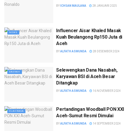
BY
ICHSAN MAULANA
28 JANUARI 2025
Influencer Aisar Khaled Masak
NEWS
Kuah Beulangong Rp150 Juta di
Aceh
BY
ALFATH ASMUNDA
28 DESEMBER 2024
Selewengkan Dana Nasabah,
DAERAH
Karyawan BSI di Aceh Besar
Ditangkap
BY
ALFATH ASMUNDA
16 NOVEMBER 2024
Pertandingan Woodball PON XXI
OLAHRAGA
Aceh-Sumut Resmi Dimulai
BY
ALFATH ASMUNDA
14 SEPTEMBER 2024