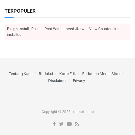
TERPOPULER
Plugin Install
: Popular Post Widget need JNews - View Counter to be
installed
Tentang Kami
Redaksi
Kode Etik
Pedoman Media Siber
Disclaimer
Privacy
Copyright © 2025 - masakini.co