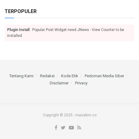
TERPOPULER
Plugin Install
: Popular Post Widget need JNews - View Counter to be
installed
Tentang Kami
Redaksi
Kode Etik
Pedoman Media Siber
Disclaimer
Privacy
Copyright © 2025 - masakini.co