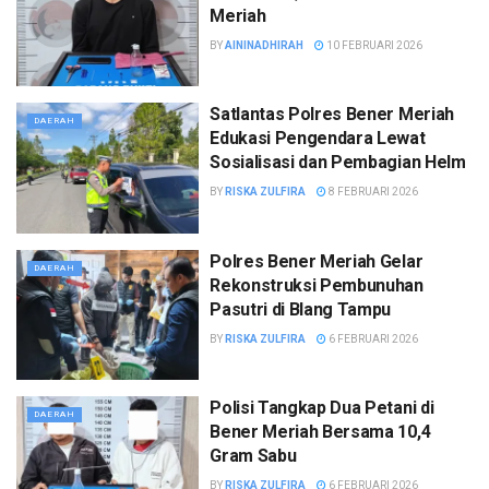
Meriah
BY
AININADHIRAH
10 FEBRUARI 2026
Satlantas Polres Bener Meriah
DAERAH
Edukasi Pengendara Lewat
Sosialisasi dan Pembagian Helm
BY
RISKA ZULFIRA
8 FEBRUARI 2026
Polres Bener Meriah Gelar
DAERAH
Rekonstruksi Pembunuhan
Pasutri di Blang Tampu
BY
RISKA ZULFIRA
6 FEBRUARI 2026
Polisi Tangkap Dua Petani di
DAERAH
Bener Meriah Bersama 10,4
Gram Sabu
BY
RISKA ZULFIRA
6 FEBRUARI 2026