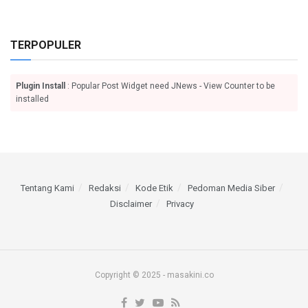
TERPOPULER
Plugin Install
: Popular Post Widget need JNews - View Counter to be
installed
Tentang Kami
Redaksi
Kode Etik
Pedoman Media Siber
Disclaimer
Privacy
Copyright © 2025 - masakini.co