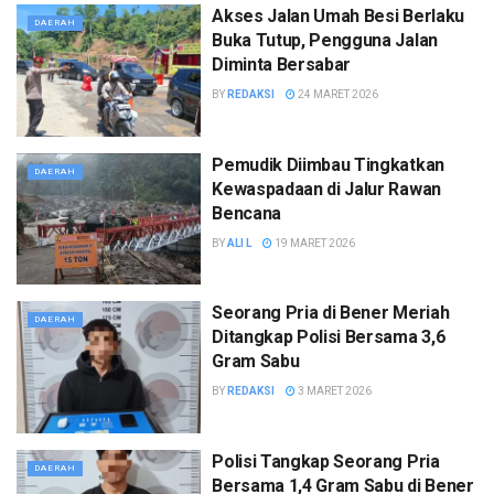
Akses Jalan Umah Besi Berlaku
DAERAH
Buka Tutup, Pengguna Jalan
Diminta Bersabar
BY
REDAKSI
24 MARET 2026
Pemudik Diimbau Tingkatkan
DAERAH
Kewaspadaan di Jalur Rawan
Bencana
BY
ALI L
19 MARET 2026
Seorang Pria di Bener Meriah
DAERAH
Ditangkap Polisi Bersama 3,6
Gram Sabu
BY
REDAKSI
3 MARET 2026
Polisi Tangkap Seorang Pria
DAERAH
Bersama 1,4 Gram Sabu di Bener