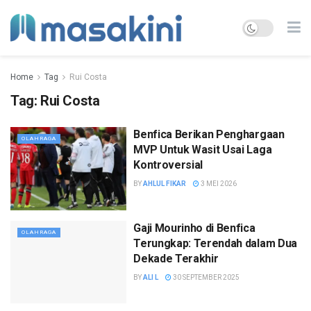
Home
Tag
Rui Costa
Tag:
Rui Costa
Benfica Berikan Penghargaan
OLAHRAGA
MVP Untuk Wasit Usai Laga
Kontroversial
BY
AHLUL FIKAR
3 MEI 2026
Gaji Mourinho di Benfica
OLAHRAGA
Terungkap: Terendah dalam Dua
Dekade Terakhir
BY
ALI L
30 SEPTEMBER 2025