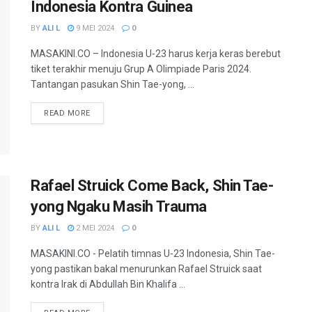
Indonesia Kontra Guinea
BY
ALI L
9 MEI 2024
0
MASAKINI.CO – Indonesia U-23 harus kerja keras berebut
tiket terakhir menuju Grup A Olimpiade Paris 2024.
Tantangan pasukan Shin Tae-yong, ...
READ MORE
Rafael Struick Come Back, Shin Tae-
yong Ngaku Masih Trauma
BY
ALI L
2 MEI 2024
0
MASAKINI.CO - Pelatih timnas U-23 Indonesia, Shin Tae-
yong pastikan bakal menurunkan Rafael Struick saat
kontra Irak di Abdullah Bin Khalifa ...