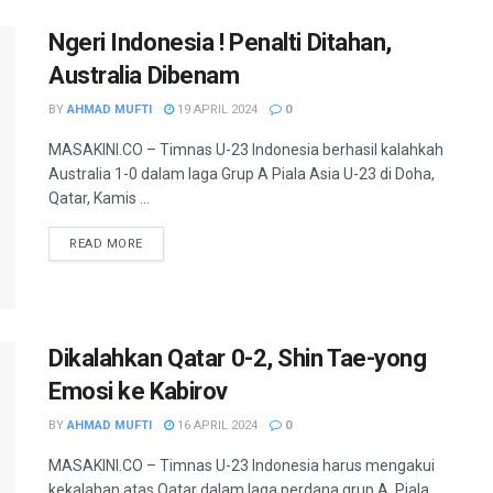
Ngeri Indonesia ! Penalti Ditahan,
Australia Dibenam
BY
AHMAD MUFTI
19 APRIL 2024
0
MASAKINI.CO – Timnas U-23 Indonesia berhasil kalahkah
Australia 1-0 dalam laga Grup A Piala Asia U-23 di Doha,
Qatar, Kamis ...
READ MORE
Dikalahkan Qatar 0-2, Shin Tae-yong
Emosi ke Kabirov
BY
AHMAD MUFTI
16 APRIL 2024
0
MASAKINI.CO – Timnas U-23 Indonesia harus mengakui
kekalahan atas Qatar dalam laga perdana grup A, Piala