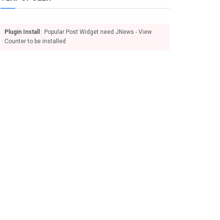
Plugin Install
: Popular Post Widget need JNews - View
Counter to be installed