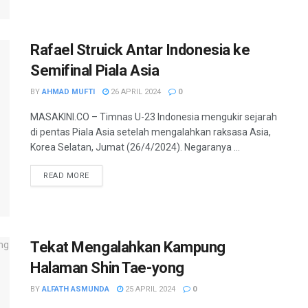
Rafael Struick Antar Indonesia ke
Semifinal Piala Asia
BY
AHMAD MUFTI
26 APRIL 2024
0
MASAKINI.CO – Timnas U-23 Indonesia mengukir sejarah
di pentas Piala Asia setelah mengalahkan raksasa Asia,
Korea Selatan, Jumat (26/4/2024). Negaranya ...
READ MORE
Tekat Mengalahkan Kampung
Halaman Shin Tae-yong
BY
ALFATH ASMUNDA
25 APRIL 2024
0