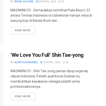
BY
RISKA ZULFIRA
30 APRIL 2024
0
MASAKINI.CO - Semarakkan semifinal Piala Asia U-23
antara Timnas Indonesia vs Uzbekistan hampir seluruh
warung kopi di Banda Aceh dan ...
READ MORE
‘We Love You Full’ Shin Tae-yong
BY
ALFATH ASMUNDA
26 APRIL 2024
0
MASAKINI.CO - Shin Tae-yong pantas dipuji segenap
rakyat Indonesia. Pelatih asal Korea Selatan itu
membuktikan kepakaran sebagai pelatih serta
profesionalismenya ...
READ MORE