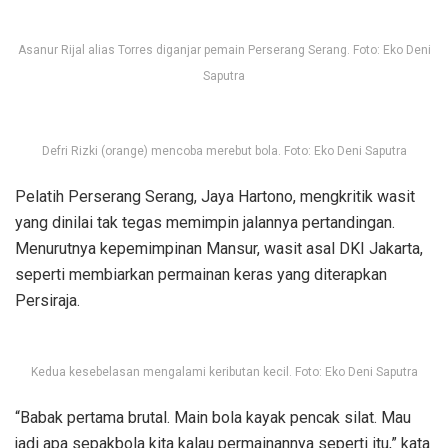
Asanur Rijal alias Torres diganjar pemain Perserang Serang. Foto: Eko Deni
Saputra
Defri Rizki (orange) mencoba merebut bola. Foto: Eko Deni Saputra
Pelatih Perserang Serang, Jaya Hartono, mengkritik wasit
yang dinilai tak tegas memimpin jalannya pertandingan.
Menurutnya kepemimpinan Mansur, wasit asal DKI Jakarta,
seperti membiarkan permainan keras yang diterapkan
Persiraja.
Kedua kesebelasan mengalami keributan kecil. Foto: Eko Deni Saputra
“Babak pertama brutal. Main bola kayak pencak silat. Mau
jadi apa sepakbola kita kalau permainannya seperti itu,” kata