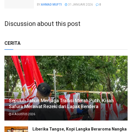
BY
AHMAD MUFTI
31 JANUARI 2026
0
Discussion about this post
CERITA
Sepuluh Tahun Menjaga Tradisi Merah Putih, Kisah
Safura Merawat Rezeki dari Lapak Bendera
4 AGUSTUS 2026
Liberika Tangse, Kopi Langka Beraroma Nangka