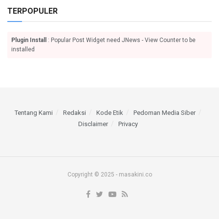
TERPOPULER
Plugin Install
: Popular Post Widget need JNews - View Counter to be
installed
Tentang Kami
Redaksi
Kode Etik
Pedoman Media Siber
Disclaimer
Privacy
Copyright © 2025 - masakini.co