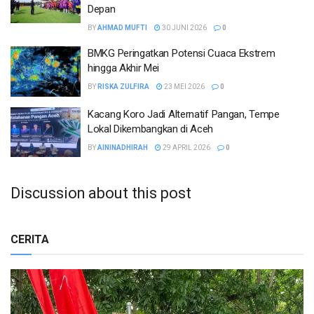
Depan
BY
AHMAD MUFTI
30 JUNI 2026
0
BMKG Peringatkan Potensi Cuaca Ekstrem
hingga Akhir Mei
BY
RISKA ZULFIRA
23 MEI 2026
0
Kacang Koro Jadi Alternatif Pangan, Tempe
Lokal Dikembangkan di Aceh
BY
AININADHIRAH
29 APRIL 2026
0
Discussion about this post
CERITA