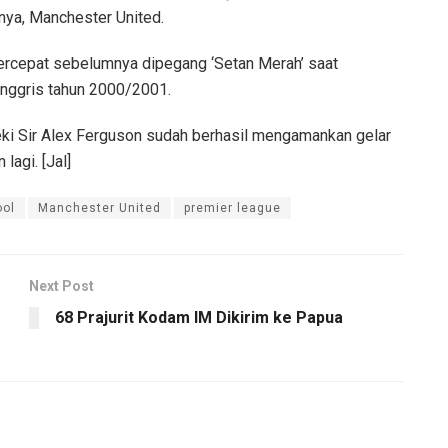
ya, Manchester United.
tercepat sebelumnya dipegang ‘Setan Merah’ saat
 Inggris tahun 2000/2001.
teki Sir Alex Ferguson sudah berhasil mengamankan gelar
lagi. [Jal]
ool
Manchester United
premier league
Next Post
68 Prajurit Kodam IM Dikirim ke Papua