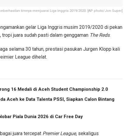
keberhasilan timnya menjuarai Liga Inggris 2019/2020. [AP photo/Jon Super]
ngamankan gelar Liga Inggris musim 2019/2020 di pekan
, tropi juara sudah pasti dalam genggaman
The Reds
.
aga selama 30 tahun, prestasi pasukan Jurgen Klopp kali
reimier League dihelat.
ong 16 Medali di Aceh Student Championship 2.0
a Aceh ke Data Talenta PSSI, Siapkan Calon Bintang
obar Piala Dunia 2026 di Car Free Day
bagai juara tercepat
Premier League
, sekaligus