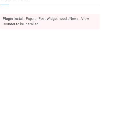
Plugin Install
: Popular Post Widget need JNews - View
Counter to be installed