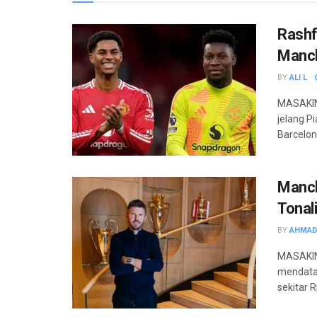
Rashf
Manch
BY
ALI L
MASAKINI
jelang P
Barcelon
Manch
Tonali
BY
AHMAD
MASAKINI
mendata
sekitar Rp