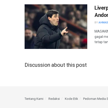
Liver
Andon
BY
AHMAD
MASAKINI
gagal me
tetap tamp
Discussion about this post
Tentang Kami
Redaksi
Kode Etik
Pedoman Media S