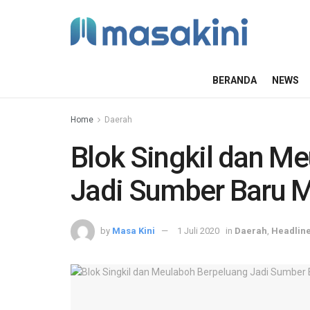
BERANDA
NEWS
Home
Daerah
Blok Singkil dan M
Jadi Sumber Baru 
by
Masa Kini
1 Juli 2020
in
Daerah
,
Headlin