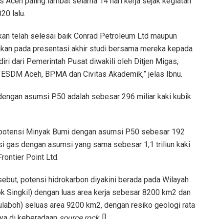
ceh paling lambat selama 14 hari kerja sejak kegiatan
20 lalu.
kan telah selesai baik Conrad Petroleum Ltd maupun
aikan pada presentasi akhir studi bersama mereka kepada
ri dari Pemerintah Pusat diwakili oleh Ditjen Migas,
 ESDM Aceh, BPMA dan Civitas Akademik,” jelas Ibnu.
 dengan asumsi P50 adalah sebesar 296 miliar kaki kubik
potensi Minyak Bumi dengan asumsi P50 sebesar 192
i gas dengan asumsi yang sama sebesar 1,1 triliun kaki
rontier Point Ltd.
sebut, potensi hidrokarbon diyakini berada pada Wilayah
k Singkil) dengan luas area kerja sebesar 8200 km2 dan
laboh) seluas area 9200 km2, dengan resiko geologi rata
ya di keberadaan
source rock
. []