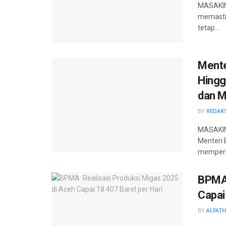
MASAKINI
memasti
tetap...
Mente
Hingg
dan M
BY
REDAK
MASAKIN
Menteri 
memperl
BPMA:
Capai
BY
ALFAT