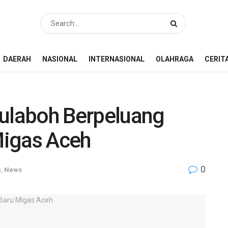
DAERAH
NASIONAL
INTERNASIONAL
OLAHRAGA
CERIT
eulaboh Berpeluang
Migas Aceh
0
e
,
News