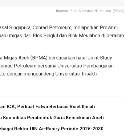
Ilustrasi: Blok A-Medco EP Malaka. [BPMA]
sal Singapura, Conrad Petroleum, melaporkan Provinsi
u migas dari Blok Singkil dan Blok Meulaboh di perairan
ola Migas Aceh (BPMA) berdasarkan hasil Joint Study
Conrad Petroleum bersama Universitas Pembangunan
 Ltd dengan menggandeng Universitas Trisakti.
 ICA, Perkuat Fatwa Berbasis Riset Ilmiah
atu Komoditas Pembentuk Garis Kemiskinan Aceh
ebagai Rektor UIN Ar-Raniry Periode 2026-2030