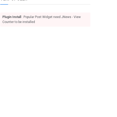
Plugin Install
: Popular Post Widget need JNews - View
Counter to be installed