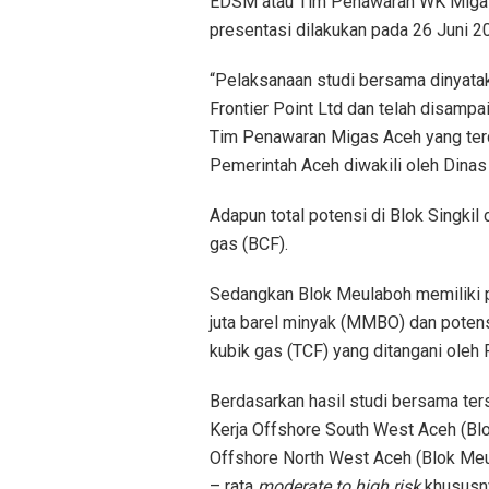
EDSM atau Tim Penawaran WK Migas A
presentasi dilakukan pada 26 Juni 20
“Pelaksanaan studi bersama dinyata
Frontier Point Ltd dan telah disamp
Tim Penawaran Migas Aceh yang terdi
Pemerintah Aceh diwakili oleh Dinas
Adapun total potensi di Blok Singkil
gas (BCF).
Sedangkan Blok Meulaboh memiliki 
juta barel minyak (MMBO) dan potens
kubik gas (TCF) yang ditangani oleh F
Berdasarkan hasil studi bersama ter
Kerja Offshore South West Aceh (Blo
Offshore North West Aceh (Blok Meu
– rata
moderate to high risk
khususn