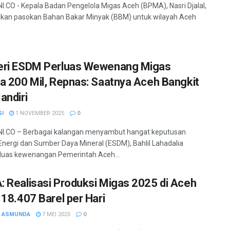
.CO - Kepala Badan Pengelola Migas Aceh (BPMA), Nasri Djalal,
kan pasokan Bahan Bakar Minyak (BBM) untuk wilayah Aceh
ri ESDM Perluas Wewenang Migas
a 200 Mil, Repnas: Saatnya Aceh Bangkit
andiri
SI
1 NOVEMBER 2025
0
I.CO – Berbagai kalangan menyambut hangat keputusan
Energi dan Sumber Daya Mineral (ESDM), Bahlil Lahadalia
uas kewenangan Pemerintah Aceh...
 Realisasi Produksi Migas 2025 di Aceh
 18.407 Barel per Hari
H ASMUNDA
7 MEI 2025
0