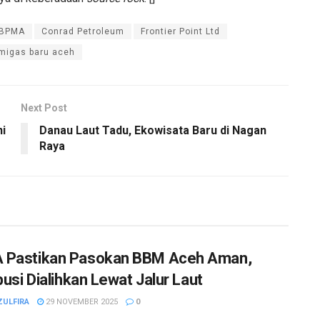
BPMA
Conrad Petroleum
Frontier Point Ltd
migas baru aceh
Next Post
ni
Danau Laut Tadu, Ekowisata Baru di Nagan
Raya
 Pastikan Pasokan BBM Aceh Aman,
busi Dialihkan Lewat Jalur Laut
ZULFIRA
29 NOVEMBER 2025
0