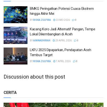
BMKG Peringatkan Potensi Cuaca Ekstrem
hingga Akhir Mei
BY
RISKA ZULFIRA
23 MEI 2026
0
Kacang Koro Jadi Alternatif Pangan, Tempe
Lokal Dikembangkan di Aceh
BY
AININADHIRAH
29 APRIL 2026
0
LKPJ 2025 Dipaparkan, Pendapatan Aceh
Tembus Target
BY
RISKA ZULFIRA
7 APRIL 2026
0
Discussion about this post
CERITA