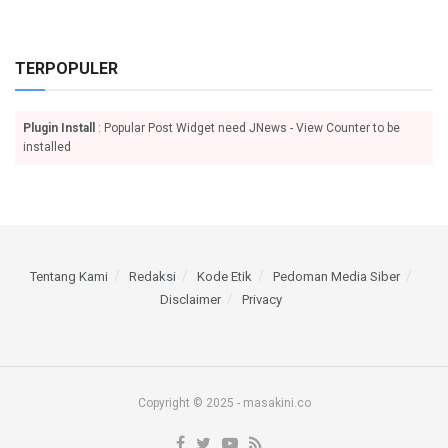
TERPOPULER
Plugin Install
: Popular Post Widget need JNews - View Counter to be
installed
Tentang Kami
Redaksi
Kode Etik
Pedoman Media Siber
Disclaimer
Privacy
Copyright © 2025 - masakini.co