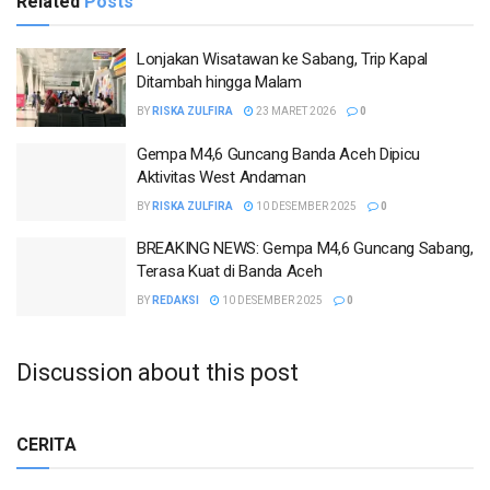
Related
Posts
Lonjakan Wisatawan ke Sabang, Trip Kapal
Ditambah hingga Malam
BY
RISKA ZULFIRA
23 MARET 2026
0
Gempa M4,6 Guncang Banda Aceh Dipicu
Aktivitas West Andaman
BY
RISKA ZULFIRA
10 DESEMBER 2025
0
BREAKING NEWS: Gempa M4,6 Guncang Sabang,
Terasa Kuat di Banda Aceh
BY
REDAKSI
10 DESEMBER 2025
0
Discussion about this post
CERITA