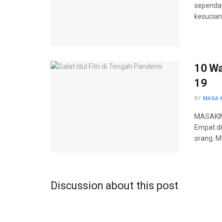
sependap
kesucian 
10 Wa
19
BY
MASA K
MASAKINI
Empat d
orang. Me
Discussion about this post