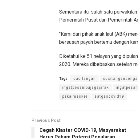
Sementara itu, salah satu perwakila
Pemerintah Pusat dan Pemerintah A
“Kami dari pihak anak laut (ABK) me
bersusah payah bertemu dengan kami h
Diketahui ke 51 nelayan yang dipulan
2020. Mereka dibebaskan setelah me
Tags:
cucitangan
cucitangandeng
ingatpesanibujagajarak
ingatpesa
pakaimasker
satgascovid19
Previous Post
Cegah Klaster COVID-19, Masyarakat
Harus Paham Potensi Penularan