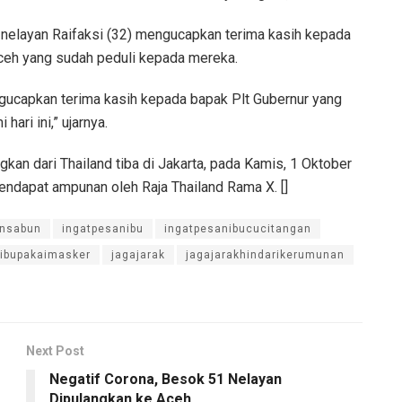
n nelayan Raifaksi (32) mengucapkan terima kasih kepada
ceh yang sudah peduli kepada mereka.
ngucapkan terima kasih kepada bapak Plt Gubernur yang
ari ini,” ujarnya.
gkan dari Thailand tiba di Jakarta, pada Kamis, 1 Oktober
ndapat ampunan oleh Raja Thailand Rama X. []
ansabun
ingatpesanibu
ingatpesanibucucitangan
nibupakaimasker
jagajarak
jagajarakhindarikerumunan
Next Post
Negatif Corona, Besok 51 Nelayan
Dipulangkan ke Aceh