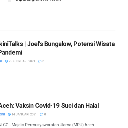
iniTalks | Joel’s Bungalow, Potensi Wisata
Pandemi
SI
25 FEBRUARI 2021
0
ceh: Vaksin Covid-19 Suci dan Halal
INI
14 JANUARI 2021
0
I.CO - Majelis Permusyawaratan Ulama (MPU) Aceh