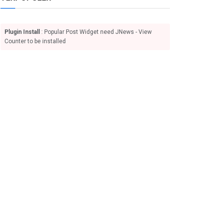
Plugin Install
: Popular Post Widget need JNews - View
Counter to be installed