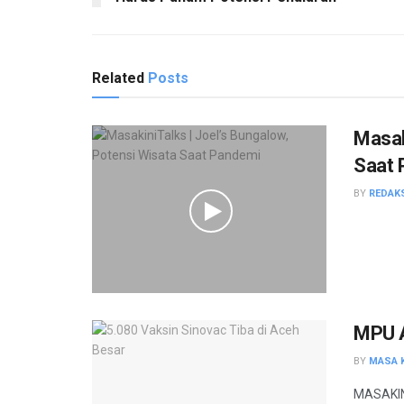
Related
Posts
Masak
Saat 
BY
REDAK
MPU A
BY
MASA K
MASAKIN