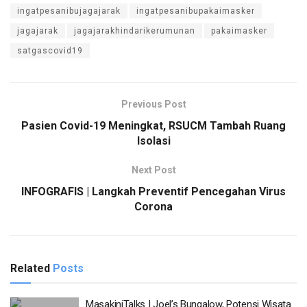
ingatpesanibujagajarak
ingatpesanibupakaimasker
jagajarak
jagajarakhindarikerumunan
pakaimasker
satgascovid19
Previous Post
Pasien Covid-19 Meningkat, RSUCM Tambah Ruang
Isolasi
Next Post
INFOGRAFIS | Langkah Preventif Pencegahan Virus
Corona
Related
Posts
MasakiniTalks | Joel’s Bungalow, Potensi Wisata