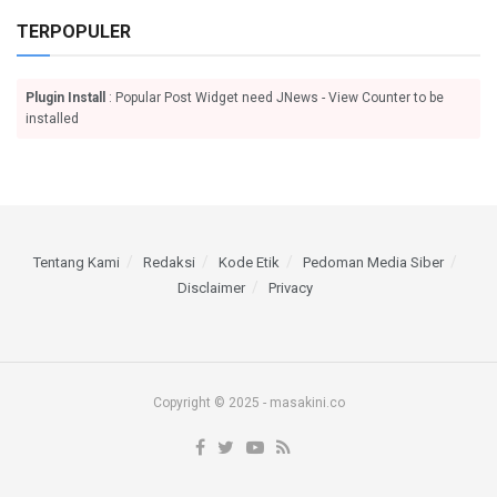
TERPOPULER
Plugin Install
: Popular Post Widget need JNews - View Counter to be
installed
Tentang Kami
Redaksi
Kode Etik
Pedoman Media Siber
Disclaimer
Privacy
Copyright © 2025 - masakini.co