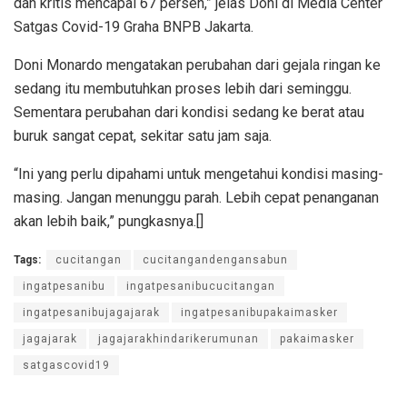
dan kritis mencapai 67 persen,” jelas Doni di Media Center
Satgas Covid-19 Graha BNPB Jakarta.
Doni Monardo mengatakan perubahan dari gejala ringan ke
sedang itu membutuhkan proses lebih dari seminggu.
Sementara perubahan dari kondisi sedang ke berat atau
buruk sangat cepat, sekitar satu jam saja.
“Ini yang perlu dipahami untuk mengetahui kondisi masing-
masing. Jangan menunggu parah. Lebih cepat penanganan
akan lebih baik,” pungkasnya.[]
Tags:
cucitangan
cucitangandengansabun
ingatpesanibu
ingatpesanibucucitangan
ingatpesanibujagajarak
ingatpesanibupakaimasker
jagajarak
jagajarakhindarikerumunan
pakaimasker
satgascovid19