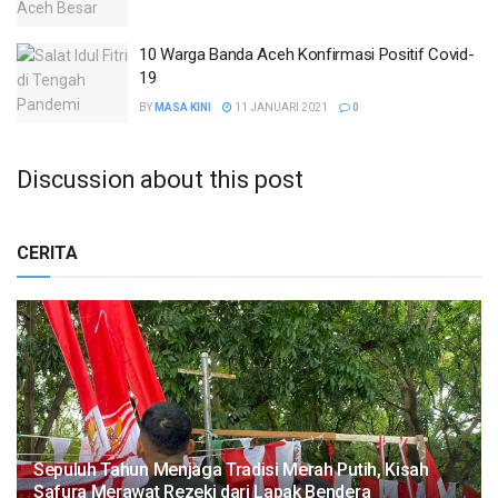
10 Warga Banda Aceh Konfirmasi Positif Covid-
19
BY
MASA KINI
11 JANUARI 2021
0
Discussion about this post
CERITA
Sepuluh Tahun Menjaga Tradisi Merah Putih, Kisah
Safura Merawat Rezeki dari Lapak Bendera