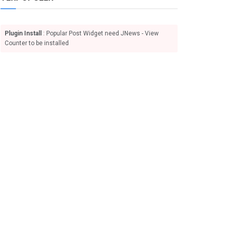
Plugin Install
: Popular Post Widget need JNews - View
Counter to be installed