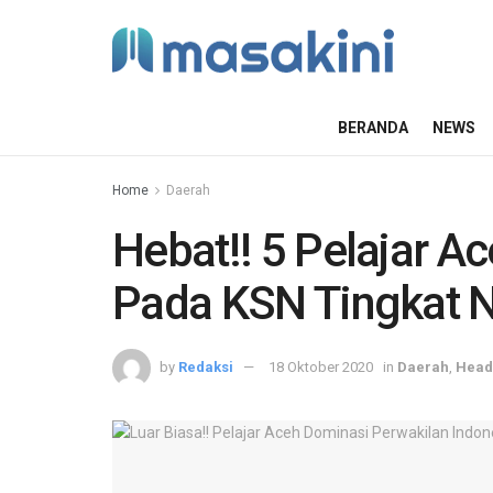
BERANDA
NEWS
Home
Daerah
Hebat!! 5 Pelajar A
Pada KSN Tingkat N
by
Redaksi
18 Oktober 2020
in
Daerah
,
Head