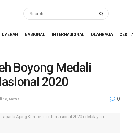
DAERAH
NASIONAL
INTERNASIONAL
OLAHRAGA
CERIT
ceh Boyong Medali
asional 2020
0
line
,
News