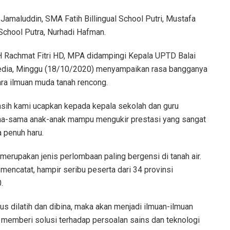
amaluddin, SMA Fatih Billingual School Putri, Mustafa
 School Putra, Nurhadi Hafman.
H Rachmat Fitri HD, MPA didampingi Kepala UPTD Balai
media, Minggu (18/10/2020) menyampaikan rasa bangganya
ara ilmuan muda tanah rencong.
kasih kami ucapkan kepada kepala sekolah dan guru
ama-sama anak-anak mampu mengukir prestasi yang sangat
 penuh haru.
i merupakan jenis perlombaan paling bergensi di tanah air.
encatat, hampir seribu peserta dari 34 provinsi
.
erus dilatih dan dibina, maka akan menjadi ilmuan-ilmuan
 memberi solusi terhadap persoalan sains dan teknologi