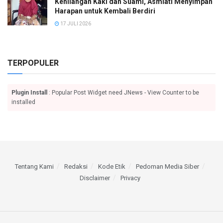
Kehilangan Kaki dan Suami, Asmiati Menyimpan
Harapan untuk Kembali Berdiri
17 JULI 2026
TERPOPULER
Plugin Install
: Popular Post Widget need JNews - View Counter to be
installed
Tentang Kami
Redaksi
Kode Etik
Pedoman Media Siber
Disclaimer
Privacy