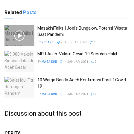
Related
Posts
MasakiniTalks | Joel’s Bungalow, Potensi Wisata
Saat Pandemi
BY
REDAKSI
25 FEBRUARI 2021
0
MPU Aceh: Vaksin Covid-19 Suci dan Halal
BY
MASA KINI
14 JANUARI 2021
0
10 Warga Banda Aceh Konfirmasi Positif Covid-
19
BY
MASA KINI
11 JANUARI 2021
0
Discussion about this post
CERITA