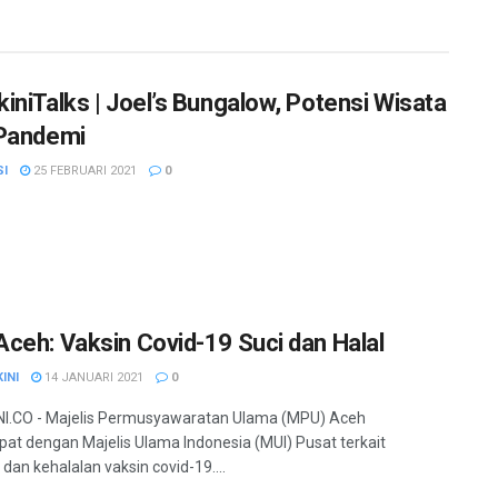
iniTalks | Joel’s Bungalow, Potensi Wisata
Pandemi
SI
25 FEBRUARI 2021
0
ceh: Vaksin Covid-19 Suci dan Halal
INI
14 JANUARI 2021
0
I.CO - Majelis Permusyawaratan Ulama (MPU) Aceh
at dengan Majelis Ulama Indonesia (MUI) Pusat terkait
dan kehalalan vaksin covid-19....