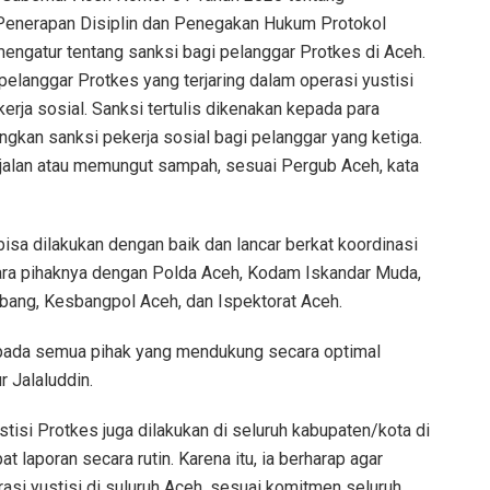
Penerapan Disiplin dan Penegakan Hukum Protokol
mengatur tentang sanksi bagi pelanggar Protkes di Aceh.
pelanggar Protkes yang terjaring dalam operasi yustisi
kerja sosial. Sanksi tertulis dikenakan kepada para
gkan sanksi pekerja sosial bagi pelanggar yang ketiga.
 jalan atau memungut sampah, sesuai Pergub Aceh, kata
isa dilakukan dengan baik dan lancar berkat koordinasi
tara pihaknya dengan Polda Aceh, Kodam Iskandar Muda,
bang, Kesbangpol Aceh, dan Ispektorat Aceh.
pada semua pihak yang mendukung secara optimal
r Jalaluddin.
tisi Protkes juga dilakukan di seluruh kabupaten/kota di
laporan secara rutin. Karena itu, ia berharap agar
asi yustisi di suluruh Aceh, sesuai komitmen seluruh