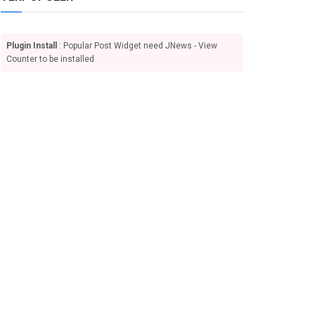
Plugin Install
: Popular Post Widget need JNews - View
Counter to be installed