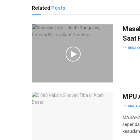
Related
Posts
Masak
Saat 
BY
REDAK
MPU A
BY
MASA K
MASAKIN
sependap
kesucian 