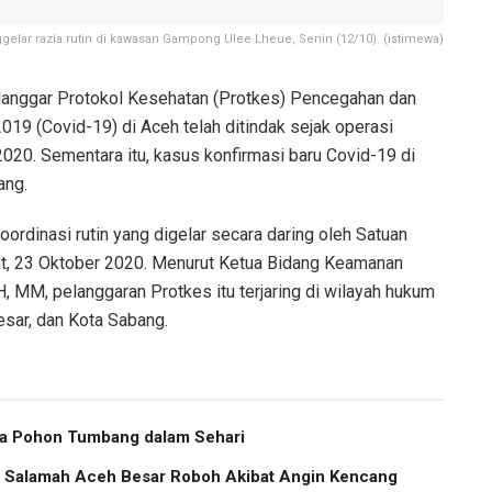
ar razia rutin di kawasan Gampong Ulee Lheue, Senin (12/10). (istimewa)
anggar Protokol Kesehatan (Protkes) Pencegahan dan
19 (Covid-19) di Aceh telah ditindak sejak operasi
2020. Sementara itu, kasus konfirmasi baru Covid-19 di
ang.
oordinasi rutin yang digelar secara daring oleh Satuan
t, 23 Oktober 2020. Menurut Ketua Bidang Keamanan
, MM, pelanggaran Protkes itu terjaring di wilayah hukum
sar, dan Kota Sabang.
ma Pohon Tumbang dalam Sehari
us Salamah Aceh Besar Roboh Akibat Angin Kencang