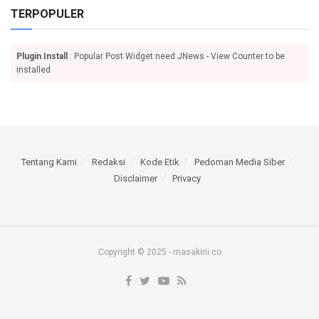
TERPOPULER
Plugin Install
: Popular Post Widget need JNews - View Counter to be
installed
Tentang Kami
Redaksi
Kode Etik
Pedoman Media Siber
Disclaimer
Privacy
Copyright © 2025 - masakini.co