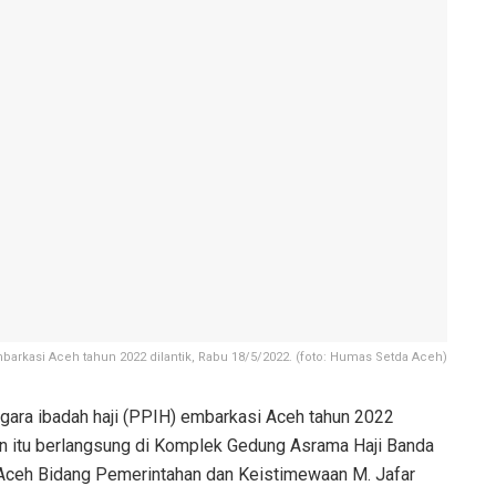
arkasi Aceh tahun 2022 dilantik, Rabu 18/5/2022. (foto: Humas Setda Aceh)
ara ibadah haji (PPIH) embarkasi Aceh tahun 2022
kan itu berlangsung di Komplek Gedung Asrama Haji Banda
 Aceh Bidang Pemerintahan dan Keistimewaan M. Jafar