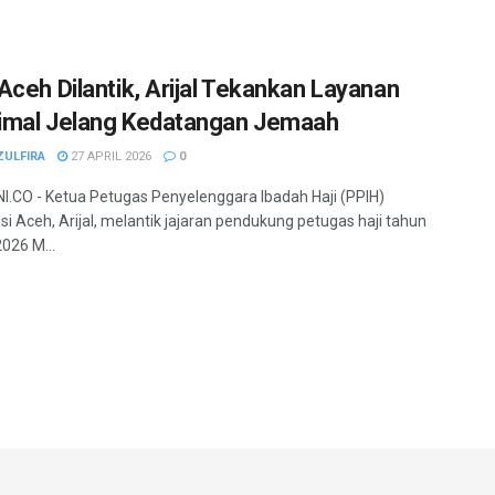
Aceh Dilantik, Arijal Tekankan Layanan
mal Jelang Kedatangan Jemaah
ZULFIRA
27 APRIL 2026
0
.CO - Ketua Petugas Penyelenggara Ibadah Haji (PPIH)
i Aceh, Arijal, melantik jajaran pendukung petugas haji tahun
026 M...