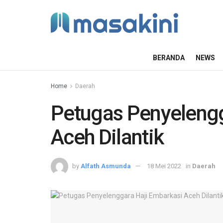
BERANDA
NEWS
Home
Daerah
Petugas Penyelengg
Aceh Dilantik
by
Alfath Asmunda
18 Mei 2022
in
Daerah