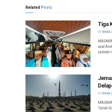
Related
Posts
Tiga 
BY
RISKA 
MASAKINI
asal Ace
setelah 
Jemaa
Delap
BY
RISKA 
MASAKINI
Tanah Su