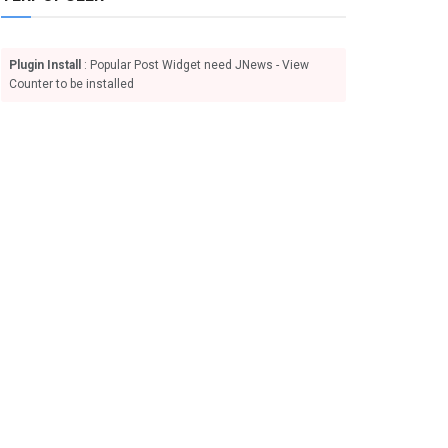
Plugin Install
: Popular Post Widget need JNews - View
Counter to be installed