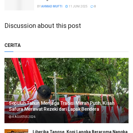
BY
AHMAD MUFTI
11 JUNI 2025
0
Discussion about this post
CERITA
Sepuluh Tahun Menjaga Tradisi Merah Putih, Kisah
Safura Merawat Rezeki dari Lapak Bendera
4 AGUSTUS 2026
Liberika Tangse, Kopi Langka Beraroma Nangka