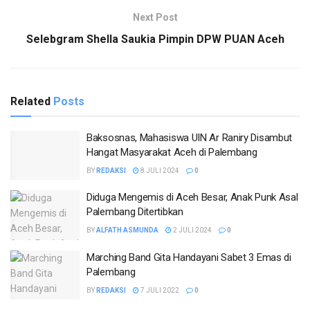
Next Post
Selebgram Shella Saukia Pimpin DPW PUAN Aceh
Related
Posts
Baksosnas, Mahasiswa UIN Ar Raniry Disambut
Hangat Masyarakat Aceh di Palembang
BY
REDAKSI
8 JULI 2024
0
Diduga Mengemis di Aceh Besar, Anak Punk Asal
Palembang Ditertibkan
BY
ALFATH ASMUNDA
2 JULI 2024
0
Marching Band Gita Handayani Sabet 3 Emas di
Palembang
BY
REDAKSI
7 JULI 2022
0