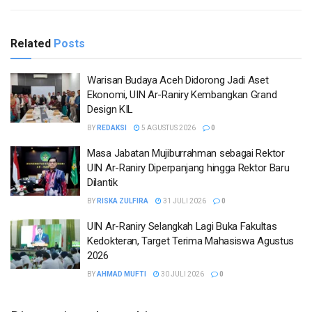
Related
Posts
Warisan Budaya Aceh Didorong Jadi Aset
Ekonomi, UIN Ar-Raniry Kembangkan Grand
Design KIL
BY
REDAKSI
5 AGUSTUS 2026
0
Masa Jabatan Mujiburrahman sebagai Rektor
UIN Ar-Raniry Diperpanjang hingga Rektor Baru
Dilantik
BY
RISKA ZULFIRA
31 JULI 2026
0
UIN Ar-Raniry Selangkah Lagi Buka Fakultas
Kedokteran, Target Terima Mahasiswa Agustus
2026
BY
AHMAD MUFTI
30 JULI 2026
0