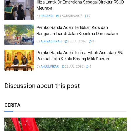
Illiza Lantik Dr Emeraldha Sebagai Direktur RSUD
Meuraxa
BY
REDAKSI
4 AGUSTUS 2026
0
Pemko Banda Aceh Tertibkan Kios dan
Bangunan Liar di Jalan Kopelma Darussalam
BY
AININADHIRAH
23 JULI 2026
0
Pemko Banda Aceh Terima Hibah Aset dari PN,
Perkuat Tata Kelola Barang Milik Daerah
BY
AHLUL FIKAR
22 JULI 2026
0
Discussion about this post
CERITA