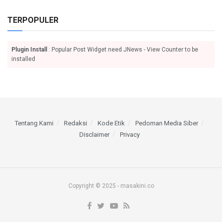
TERPOPULER
Plugin Install
: Popular Post Widget need JNews - View Counter to be
installed
Tentang Kami
Redaksi
Kode Etik
Pedoman Media Siber
Disclaimer
Privacy
Copyright © 2025 - masakini.co