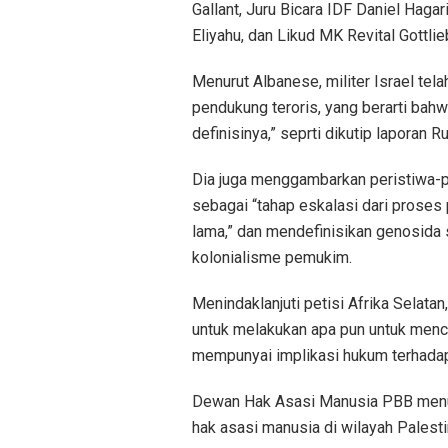
Gallant, Juru Bicara IDF Daniel Hagar
Eliyahu, dan Likud MK Revital Gottlieb
Menurut Albanese, militer Israel tel
pendukung teroris, yang berarti bah
definisinya,” seprti dikutip laporan 
Dia juga menggambarkan peristiwa-per
sebagai “tahap eskalasi dari prose
lama,” dan mendefinisikan genosida s
kolonialisme pemukim.
Menindaklanjuti petisi Afrika Selata
untuk melakukan apa pun untuk menc
mempunyai implikasi hukum terhadap
Dewan Hak Asasi Manusia PBB menun
hak asasi manusia di wilayah Palest