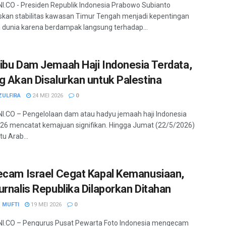
.CO - Presiden Republik Indonesia Prabowo Subianto
an stabilitas kawasan Timur Tengah menjadi kepentingan
dunia karena berdampak langsung terhadap...
ibu Dam Jemaah Haji Indonesia Terdata,
g Akan Disalurkan untuk Palestina
ZULFIRA
24 MEI 2026
0
.CO – Pengelolaan dam atau hadyu jemaah haji Indonesia
26 mencatat kemajuan signifikan. Hingga Jumat (22/5/2026)
u Arab...
ecam Israel Cegat Kapal Kemanusiaan,
urnalis Republika Dilaporkan Ditahan
 MUFTI
19 MEI 2026
0
I.CO – Pengurus Pusat Pewarta Foto Indonesia mengecam