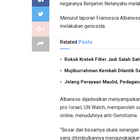
negaranya Benjamin Netanyahu melak
Menurut laporan Francesca Albanese 
melakukan genosida.
Related
Posts
Rokok Kretek Filter Jadi Salah S
Mujiburrahman Kembali Dilantik S
Jelang Perayaan Maulid, Pedagang
Albanese dijadwalkan menyampaikan
pro-Israel, UN Watch, memperoleh s
online, menuduhnya anti-Semitisme.
“Besar dan besarnya skala serangan
yang ditimbulkannya mengungkapkan 