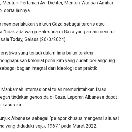
i, Menteri Pertanian Avi Dichter, Menteri Warisan Amihai
, serta lainnya.
ah memperlakukan seluruh Gaza sebagai teroris atau
wa “tidak ada warga Palestina di Gaza yang aman menurut
Russia Today, Selasa (26/3/2024).
istiwa yang terjadi dalam lima bulan terakhir
s penghapusan kolonial pemukim yang sudah berlangsung
ebagai bagian integral dari ideologi dan praktik
n, Mahkamah Internasional telah memerintahkan Israel
egah tindakan genosida di Gaza. Laporan Albanese dapat
 kasus ini.
juk Albanese sebagai “pelapor khusus mengenai situasi
ina yang diduduki sejak 1967,” pada Maret 2022.