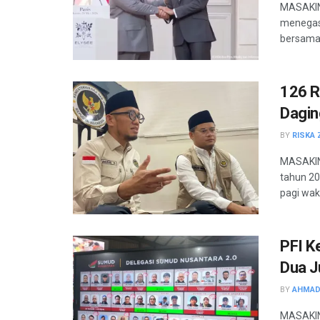
MASAKINI
menegask
bersama 
126 R
Dagin
BY
RISKA 
MASAKINI
tahun 20
pagi wakt
PFI K
Dua J
BY
AHMAD
MASAKIN