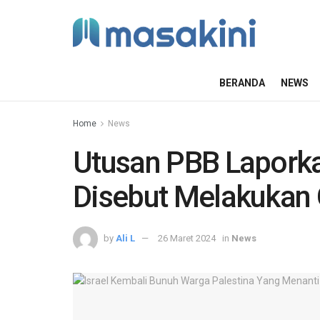
BERANDA
NEWS
Home
News
Utusan PBB Laporkan
Disebut Melakukan
by
Ali L
26 Maret 2024
in
News