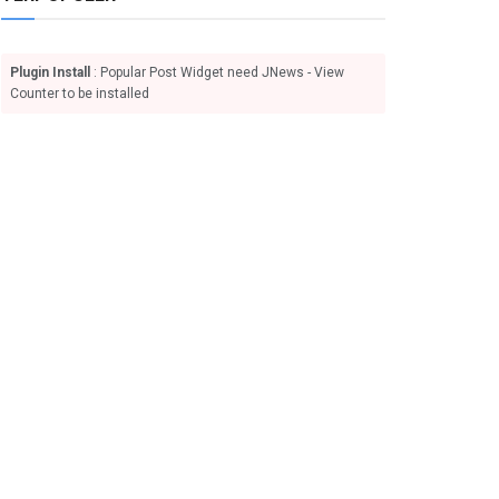
Plugin Install
: Popular Post Widget need JNews - View
Counter to be installed