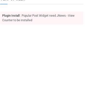
Plugin Install
: Popular Post Widget need JNews - View
Counter to be installed