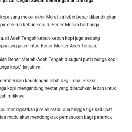
pa Air Cegah Sawah Kekeringan di Lhoknga
opi yang mekar akhir Maret ini lebih besar dibandingkan
ampir seluruh kebun kopi di Bener Meriah berbunga.
na, di Aceh Tengah kebun-kebun kopi juga sedang
sepanjang jalan lintas Bener Meriah-Aceh Tengah.
lan Bener Meriah-Aceh Tengah disuguhi putih bunga kopi.
ga kopi,” lanjutnya.
 memberikan keuntungan lebih bagi Tona. Selain
nga kopi mengandung nektar yang dibutuhkan lebah untuk
ah miliknya.
u meningkatkan jumlah madu dua hingga tiga kali lipat
ifitas madu akan mendongkrak pemasukan bagi peternak