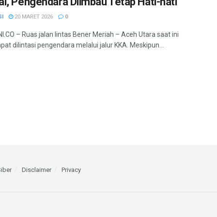
l, Pengendara Diimbau Tetap Hati-hati
SI
20 MARET 2026
0
.CO – Ruas jalan lintas Bener Meriah – Aceh Utara saat ini
pat dilintasi pengendara melalui jalur KKA. Meskipun...
iber
Disclaimer
Privacy