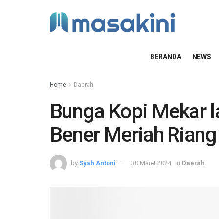
BERANDA
NEWS
Home
Daerah
Bunga Kopi Mekar la
Bener Meriah Riang
by
Syah Antoni
30 Maret 2024
in
Daerah