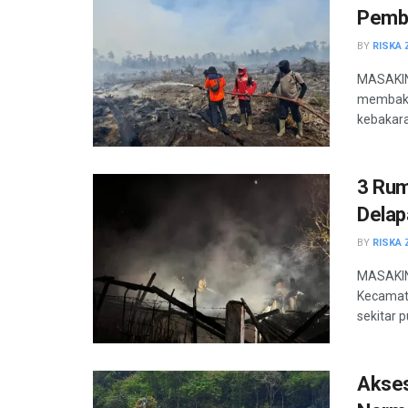
Pemb
BY
RISKA 
MASAKIN
membakar
kebakara
3 Rum
Delap
BY
RISKA 
MASAKINI
Kecamata
sekitar pu
Akses