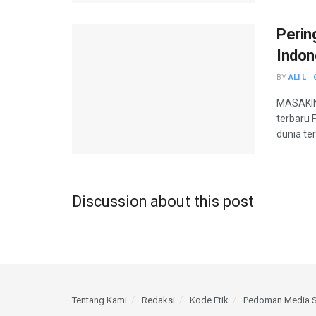
Perin
Indon
BY
ALI L
MASAKINI
terbaru 
dunia ter
Discussion about this post
Tentang Kami
Redaksi
Kode Etik
Pedoman Media S