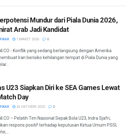
Berpotensi Mundur dari Piala Dunia 2026,
mirat Arab Jadi Kandidat
FIKAR
1 MARET 2026
0
.CO - Konflik yang sedang berlangsung dengan Amerika
membuat Iran berisiko kehilangan tempat di Piala Dunia yang
lar...
s U23 Siapkan Diri ke SEA Games Lewat
Match Day
FIKAR
25 OKTOBER 2025
0
.CO – Pelatih Tim Nasional Sepak Bola U23, Indra Sjafri,
an respons positif terhadap keputusan Ketua Umum PSSI,
ir,...