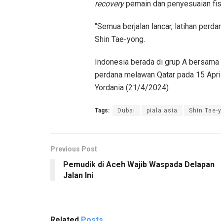
recovery
pemain dan penyesuaian fis
“Semua berjalan lancar, latihan perda
Shin Tae-yong.
Indonesia berada di grup A bersama t
perdana melawan Qatar pada 15 Apri
Yordania (21/4/2024).
Tags:
Dubai
piala asia
Shin Tae-
Previous Post
Pemudik di Aceh Wajib Waspada Delapan
Jalan Ini
Related
Posts