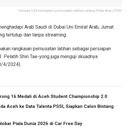
Timnas U23 menjalani pemusatan latihan jelang Piala Asia | PSSI
enghadapi Arab Saudi di Dubai Uni Emirat Arab, Jumat
ng tertutup dan tanpa streaming.
pakan rangkaian pemusatan latihan sebagai persiapan
3. Pelatih Shin Tae-yong juga menguji skuadnya
8/4/2024).
ong 16 Medali di Aceh Student Championship 2.0
a Aceh ke Data Talenta PSSI, Siapkan Calon Bintang
obar Piala Dunia 2026 di Car Free Day