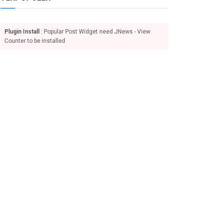
Plugin Install
: Popular Post Widget need JNews - View
Counter to be installed