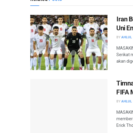
Iran 
Uni E
BY
AHLUL 
MASAKINI
Serikat 
akan dige
Timna
FIFA 
BY
AHLUL 
MASAKINI
memberik
Erick Thoh