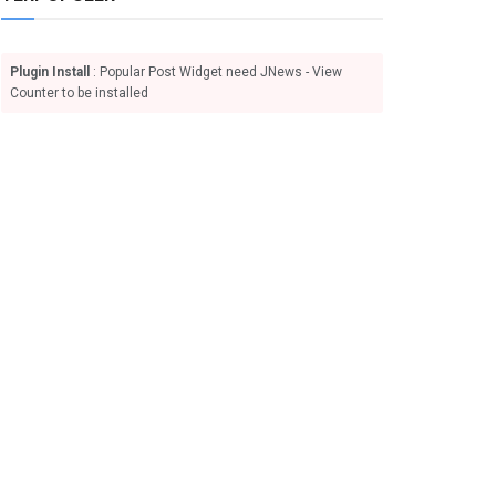
Plugin Install
: Popular Post Widget need JNews - View
Counter to be installed