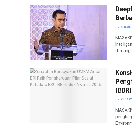
Deepf
Berba
BY
AHLUL 
MASAKINI
Intellig
di ruang 
Konsi
Pengh
IBBRI
BY
REDAK
MASAKINI
pengharg
Environm