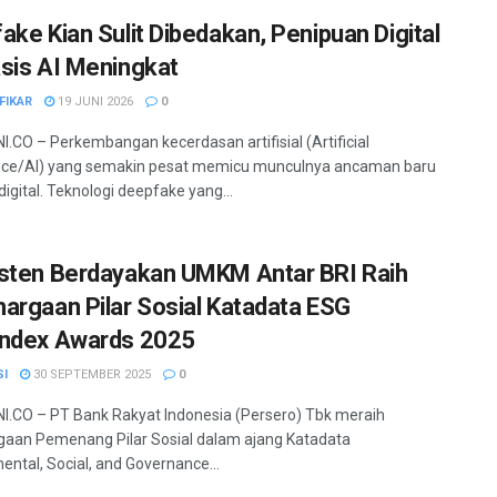
ake Kian Sulit Dibedakan, Penipuan Digital
sis AI Meningkat
FIKAR
19 JUNI 2026
0
.CO – Perkembangan kecerdasan artifisial (Artificial
ence/AI) yang semakin pesat memicu munculnya ancaman baru
digital. Teknologi deepfake yang...
sten Berdayakan UMKM Antar BRI Raih
argaan Pilar Sosial Katadata ESG
ndex Awards 2025
SI
30 SEPTEMBER 2025
0
.CO – PT Bank Rakyat Indonesia (Persero) Tbk meraih
aan Pemenang Pilar Sosial dalam ajang Katadata
ental, Social, and Governance...