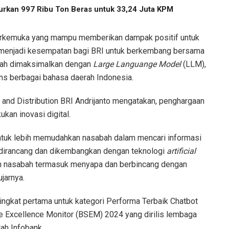
urkan 997 Ribu Ton Beras untuk 33,24 Juta KPM
erkemuka yang mampu memberikan dampak positif untuk
asi menjadi kesempatan bagi BRI untuk berkembang bersama
telah dimaksimalkan dengan
Large Languange Model
(LLM),
s berbagai bahasa daerah Indonesia.
ing and Distribution BRI Andrijanto mengatakan, penghargaan
kan inovasi digital.
ntuk lebih memudahkan nasabah dalam mencari informasi
dirancang dan dikembangkan dengan teknologi
artificial
gan nasabah termasuk menyapa dan berbincang dengan
jarnya.
ingkat pertama untuk kategori Performa Terbaik Chatbot
ce Excellence Monitor (BSEM) 2024 yang dirilis lembaga
ah Infobank.