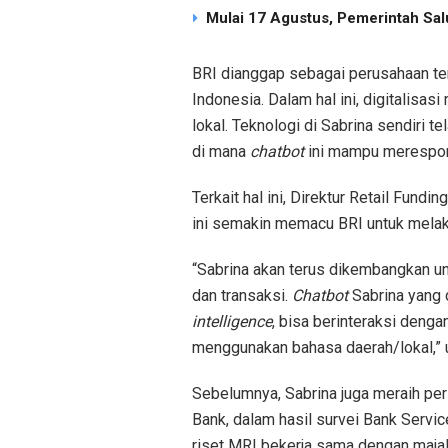
Mulai 17 Agustus, Pemerintah Sal
BRI dianggap sebagai perusahaan t
Indonesia. Dalam hal ini, digitalis
lokal. Teknologi di Sabrina sendiri 
di mana
chatbot
ini mampu merespon
Terkait hal ini, Direktur Retail Fund
ini semakin memacu BRI untuk melaku
“Sabrina akan terus dikembangkan u
dan transaksi.
Chatbot
Sabrina yang 
intelligence
, bisa berinteraksi den
menggunakan bahasa daerah/lokal,” u
Sebelumnya, Sabrina juga meraih per
Bank, dalam hasil survei Bank Servi
riset MRI bekerja sama dengan majal