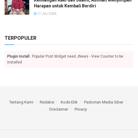
Kehilangan Kaki dan Suami, Asmiati Menyimpan
Harapan untuk Kembali Berdiri
17 JULI 2026
TERPOPULER
Plugin Install
: Popular Post Widget need JNews - View Counter to be
installed
Tentang Kami
Redaksi
Kode Etik
Pedoman Media Siber
Disclaimer
Privacy