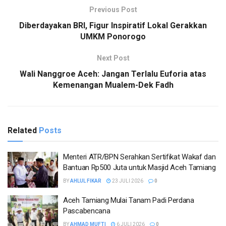
Previous Post
Diberdayakan BRI, Figur Inspiratif Lokal Gerakkan
UMKM Ponorogo
Next Post
Wali Nanggroe Aceh: Jangan Terlalu Euforia atas
Kemenangan Mualem-Dek Fadh
Related
Posts
Menteri ATR/BPN Serahkan Sertifikat Wakaf dan
Bantuan Rp500 Juta untuk Masjid Aceh Tamiang
BY
AHLUL FIKAR
23 JULI 2026
0
Aceh Tamiang Mulai Tanam Padi Perdana
Pascabencana
BY
AHMAD MUFTI
6 JULI 2026
0