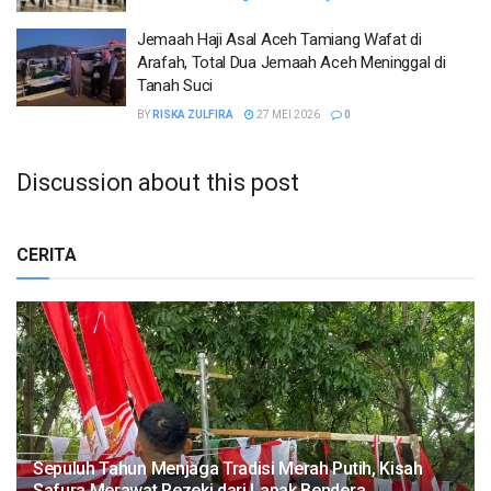
Jemaah Haji Asal Aceh Tamiang Wafat di
Arafah, Total Dua Jemaah Aceh Meninggal di
Tanah Suci
BY
RISKA ZULFIRA
27 MEI 2026
0
Discussion about this post
CERITA
Sepuluh Tahun Menjaga Tradisi Merah Putih, Kisah
Safura Merawat Rezeki dari Lapak Bendera