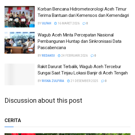
Korban Bencana Hidrometeorologi Aceh Timur
Terima Bantuan dari Kemensos dan Kemendagri
BY
ULFAH
16 MARET 2026
0
Wagub Aceh Minta Percepatan Nasional
Pembangunan Huntap dan Sinkronisasi Data
Pascabencana
BY
REDAKSI
24 FEBRUARI 2026
0
Rakit Darurat Terbalik, Wagub Aceh Tercebur
Sungai Saat Tinjau Lokasi Banjir di Aceh Tengah
BY
RISKA ZULFIRA
21 DESEMBER 2025
0
Discussion about this post
CERITA