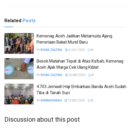
Related
Posts
Kemenag Aceh Jadikan Matamuda Ajang
Pemetaan Bakat Murid Baru
BY
RISKA ZULFIRA
6 JULI 2026
0
Besok Matahari Tepat di Atas Ka’bah, Kemenag
Aceh Ajak Warga Cek Ulang Kiblat
BY
RISKA ZULFIRA
26 MEI 2026
0
4.703 Jemaah Haji Embarkasi Banda Aceh Sudah
Tiba di Tanah Suci
BY
AININADHIRAH
19 MEI 2026
0
Discussion about this post