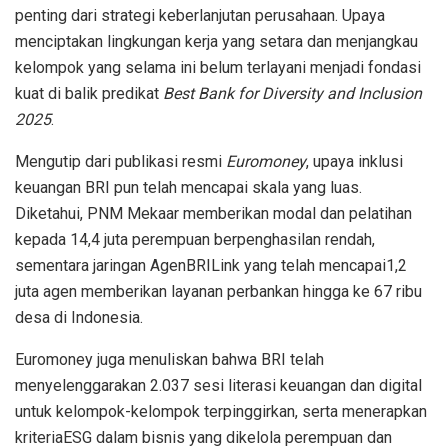
penting
dari
strategi
keberlanjutan
perusahaan
. Upaya
menciptakan
lingkungan
kerja
yang
setara
dan
menjangkau
kelompok
yang
selama
ini
belum
terlayani
menjadi
fondasi
kuat
di
balik
predikat
Best Bank for Diversity and Inclusion
2025
.
Mengutip
dari
publikasi
resmi
Euromoney
,
upaya
inklusi
keuangan
BRI pun
telah
mencapai
skala
yang
luas
.
Diketahui
, PNM
Mekaar
memberikan
modal dan
pelatihan
kepada
14,4
juta
perempuan
berpenghasilan
rendah
,
sementara
jaringan
AgenBRILink
yang
telah
mencapai
1,2
juta
agen
memberikan
layanan
perbankan
hingga
ke
67
ribu
desa
di Indonesia.
Euromoney juga
menuliskan
bahwa
BRI
telah
menyelenggarakan
2.037
sesi
literasi
keuangan
dan digital
untuk
kelompok-kelompok
terpinggirkan
,
serta
menerapkan
kriteria
ESG
dalam
bisnis
yang
dikelola
perempuan
dan