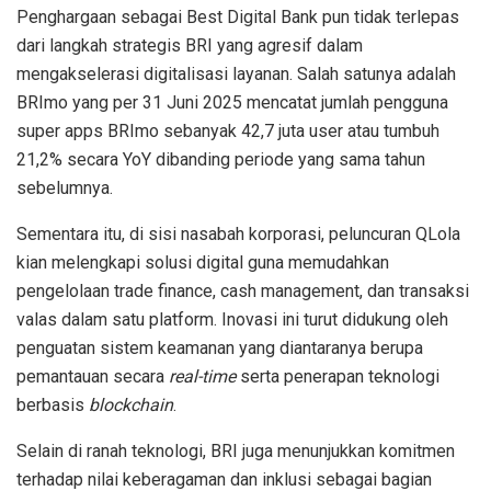
Penghargaan
sebagai
Best Digital Bank
pun
tidak
terlepas
dari
langkah
strategis
BRI yang
agresif
dalam
mengakselerasi
digitalisasi
layanan
.
Salah
satunya
adalah
BRImo
yang
p
er
31
Juni
2025
mencatat
jumlah
pengguna
super apps
BRImo
sebanyak
42,7
juta
user
atau
tumbuh
21,2%
secara
YoY
dibanding
periode
yang
sama
tahun
sebelumnya
.
Sementara
itu
,
di
sisi
nasabah
korporasi
,
peluncuran
Q
L
ola
kian
melengkapi
solusi
digital
guna
memudahkan
pengelolaan
trade finance, cash management,
dan
transaksi
valas
dalam
satu
platform
.
Inovasi
ini
turut
didukung
oleh
penguatan
sistem
keamanan
yang
diantaranya
berupa
pemantauan
secara
real-time
serta
penerapan
teknologi
berbasis
blockchain
.
Selain
di
ranah
teknologi
, BRI juga
menunjukkan
komitmen
terhadap
nilai
keberagaman
dan
inklusi
sebagai
bagian