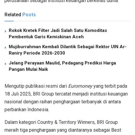
perusahaan
sebagai
institusi
keuangan
berkelas
dunia.
Related
Posts
Rokok Kretek Filter Jadi Salah Satu Komoditas
Pembentuk Garis Kemiskinan Aceh
Mujiburrahman Kembali Dilantik Sebagai Rektor UIN Ar-
Raniry Periode 2026-2030
Jelang Perayaan Maulid, Pedagang Prediksi Harga
Pangan Mulai Naik
Mengutip
publikasi
resmi
dari
Euromoney
yang
terbit
pada
18 Juli 2025, BRI Group
tercatat
menjadi
institusi
keuangan
nasional
dengan
raihan
penghargaan
terbanyak
di
antara
perbankan
Indonesia
.
Dalam
kategori
Country & Territory Winners,
BRI Group
meraih
tiga
penghargaan
yang
diantaranya
sebagai
Best