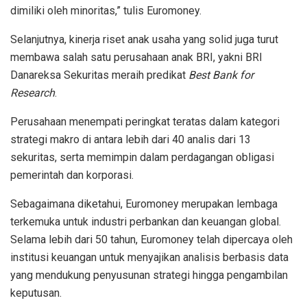
dimiliki
oleh
minoritas
,”
tulis
Euromon
ey.
Selanjutnya
,
kinerja
riset
anak
usaha
yang solid
juga
turut
membawa
salah
satu
perusahaan
anak
BRI,
yakni
BRI
Danareksa
Sekuritas
meraih
predikat
Best Bank for
Research
.
Perusahaan
menempati
peringkat
teratas
dalam
kategori
strategi
makro
di
antara
lebih
dari
40
analis
dari
13
sekuritas
,
serta
me
mimpin
dalam
perdagangan
obligasi
pemerintah
dan
korporasi
.
Sebagaimana
diketahui
,
Euromoney
merupakan
lembaga
terkemuka
untuk
industri
perbankan
dan
keuangan
global.
Selama
lebih
dari
50
tahun
,
Euromoney
telah
dipercaya
oleh
institusi
keuangan
untuk
menyajikan
analisis
berbasis
data
yang
mendukung
penyusunan
strategi
hingga
pengambilan
keputusan
.