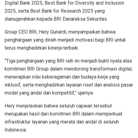
Digital Bank 2025
,
Best Bank for Diversity and Inclusion
2025
,
serta
Best Bank for Research
2025 yang
dianugerahkan
kepada
BRI
Danareksa
Sekuritas
.
Group CEO
BRI, Hery
Gunardi,
menyampaikan
bahwa
penghargaan
yang
diraih
menjadi
motivasi
bagi
BRI
untuk
terus
menghadirkan
kinerja
terbaik
.
“
Tiga
penghargaan
yang
BRI
raih
ini
menjadi
bukti
nyata
atas
komitmen
BRI Group
dalam
mendorong
transformasi
digital,
menerapkan
nilai
keberagaman
dan
budaya
kerja
yang
inklusi
f
,
serta
menghadirkan
layanan
riset
dan
analisis
pasar
modal yang
andal
dan
kompetitif
,”
ujarnya
.
Hery
menjelaskan
bahwa
seluruh
capaian
tersebut
merupakan
hasil
dari
komitmen
BRI
dalam
memperkuat
infrastruktur
layanan
yang
merata
dan
andal
di
seluruh
Indonesia.