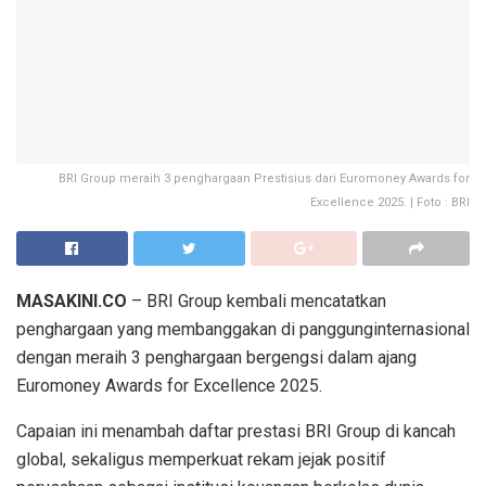
BRI Group meraih 3 penghargaan Prestisius dari Euromoney Awards for
Excellence 2025. | Foto : BRI
MASAKINI.CO
–
BRI Group
k
embali
mencatatkan
pe
nghargaan
yang
membanggakan
di
panggung
internasional
dengan
meraih
3
penghargaan
bergengsi
dalam
ajang
Euromoney Awards for Excellence
2025
.
Capaian
ini
menambah
daftar
prestasi
BRI
Group
di
kancah
global
,
sekaligus
memperkuat
rekam
jejak
positif