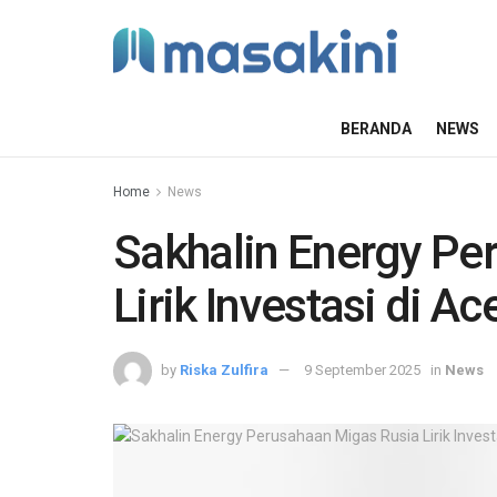
BERANDA
NEWS
Home
News
Sakhalin Energy Pe
Lirik Investasi di Ac
by
Riska Zulfira
9 September 2025
in
News