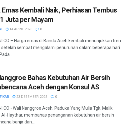
 Emas Kembali Naik, Perhiasan Tembus
1 Juta per Mayam
SI
14 APRIL 2026
0
I.CO – Harga emas di Banda Aceh kembali menunjukkan tren
 setelah sempat mengalami penurunan dalam beberapa hari
 Pada...
Nanggroe Bahas Kebutuhan Air Bersih
bencana Aceh dengan Konsul AS
FIKAR
23 DESEMBER 2025
0
.CO - Wali Nanggroe Aceh, Paduka Yang Mulia Tgk. Malik
Al-Haythar, membahas penanganan kebutuhan air bersih
cana banjir dan...