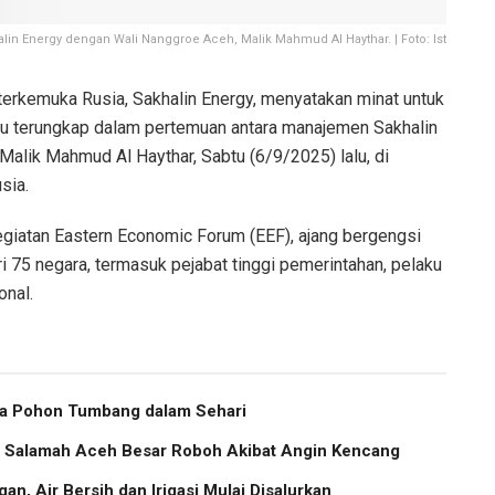
n Energy dengan Wali Nanggroe Aceh, Malik Mahmud Al Haythar. | Foto: Ist
erkemuka Rusia, Sakhalin Energy, menyatakan minat untuk
itu terungkap dalam pertemuan antara manajemen Sakhalin
alik Mahmud Al Haythar, Sabtu (6/9/2025) lalu, di
sia.
egiatan Eastern Economic Forum (EEF), ajang bergengsi
ri 75 negara, termasuk pejabat tinggi pemerintahan, pelaku
onal.
ma Pohon Tumbang dalam Sehari
us Salamah Aceh Besar Roboh Akibat Angin Kencang
an, Air Bersih dan Irigasi Mulai Disalurkan