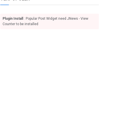
Plugin Install
: Popular Post Widget need JNews - View
Counter to be installed