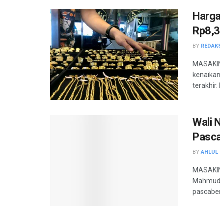
Harga
Rp8,3
BY
REDAK
MASAKIN
kenaikan
terakhir.
Wali 
Pasca
BY
AHLUL 
MASAKINI
Mahmud 
pascaben