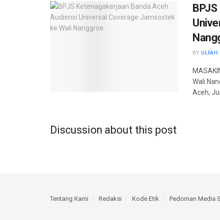
BPJS 
Unive
Nang
BY
ULFAH
MASAKIN
Wali Nan
Aceh, Ju
Discussion about this post
Tentang Kami
Redaksi
Kode Etik
Pedoman Media S