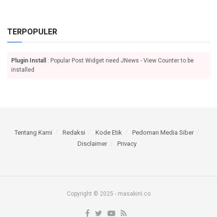
TERPOPULER
Plugin Install
: Popular Post Widget need JNews - View Counter to be
installed
Tentang Kami
Redaksi
Kode Etik
Pedoman Media Siber
Disclaimer
Privacy
Copyright © 2025 - masakini.co