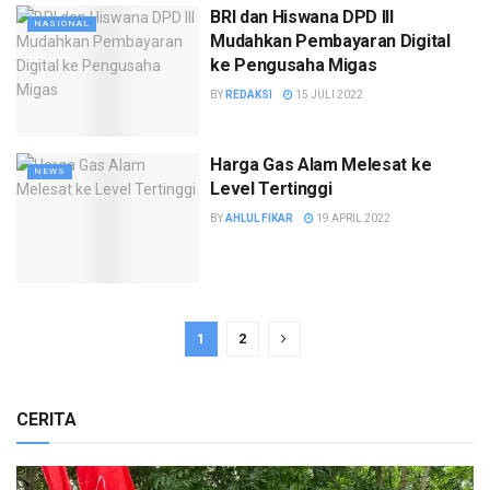
BRI dan Hiswana DPD III
NASIONAL
Mudahkan Pembayaran Digital
ke Pengusaha Migas
BY
REDAKSI
15 JULI 2022
Harga Gas Alam Melesat ke
NEWS
Level Tertinggi
BY
AHLUL FIKAR
19 APRIL 2022
1
2
CERITA