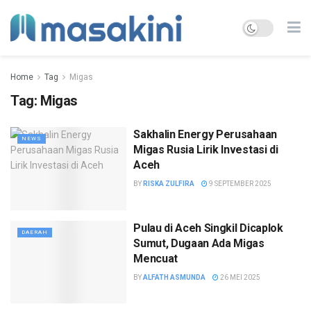
Home
Tag
Migas
Tag:
Migas
Sakhalin Energy Perusahaan
NEWS
Migas Rusia Lirik Investasi di
Aceh
BY
RISKA ZULFIRA
9 SEPTEMBER 2025
Pulau di Aceh Singkil Dicaplok
DAERAH
Sumut, Dugaan Ada Migas
Mencuat
BY
ALFATH ASMUNDA
26 MEI 2025