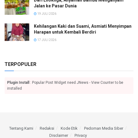
Dari Lhoknga, Anyaman Bambu Menganyam
Jalan ke Pasar Dunia
19 JULI 2026
Kehilangan Kaki dan Suami, Asmiati Menyimpan
Harapan untuk Kembali Berdiri
17 JULI 2026
TERPOPULER
Plugin Install
: Popular Post Widget need JNews - View Counter to be
installed
Tentang Kami
Redaksi
Kode Etik
Pedoman Media Siber
Disclaimer
Privacy