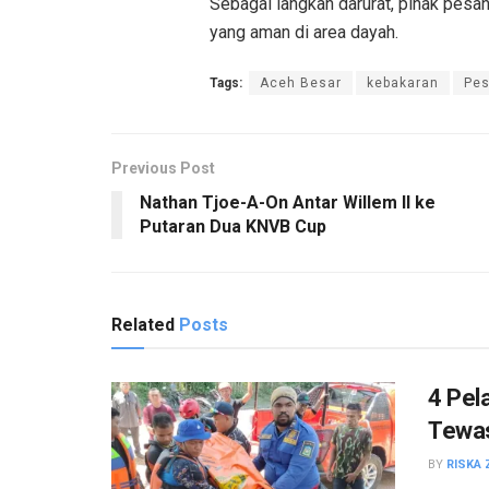
Sebagai langkah darurat, pihak pesa
yang aman di area dayah.
Tags:
Aceh Besar
kebakaran
Pes
Previous Post
Nathan Tjoe-A-On Antar Willem II ke
Putaran Dua KNVB Cup
Related
Posts
4 Pel
Tewas
BY
RISKA 