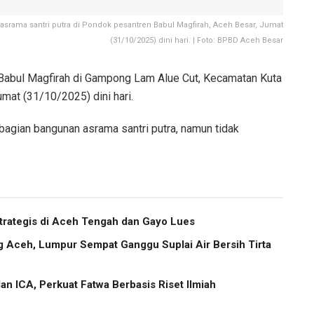
asrama santri putra di Pondok pesantren Babul Magfirah, Aceh Besar, Jumat
(31/10/2025) dini hari. | Foto: BPBD Aceh Besar
abul Magfirah di Gampong Lam Alue Cut, Kecamatan Kuta
umat (31/10/2025) dini hari.
agian bangunan asrama santri putra, namun tidak
trategis di Aceh Tengah dan Gayo Lues
g Aceh, Lumpur Sempat Ganggu Suplai Air Bersih Tirta
 ICA, Perkuat Fatwa Berbasis Riset Ilmiah