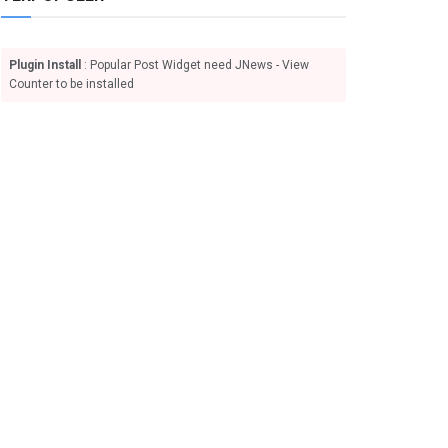
Plugin Install
: Popular Post Widget need JNews - View
Counter to be installed