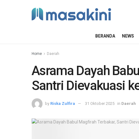
BERANDA
NEWS
Home
Daerah
Asrama Dayah Babul
Santri Dievakuasi k
by
Riska Zulfira
31 Oktober 2025
in
Daerah