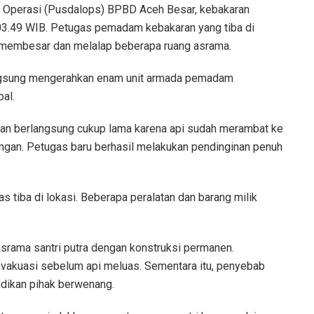
n Operasi (Pusdalops) BPBD Aceh Besar, kebakaran
l 03.49 WIB. Petugas pemadam kebakaran yang tiba di
 membesar dan melalap beberapa ruang asrama.
angsung mengerahkan enam unit armada pemadam
bal.
an berlangsung cukup lama karena api sudah merambat ke
angan. Petugas baru berhasil melakukan pendinginan penuh
s tiba di lokasi. Beberapa peralatan dan barang milik
srama santri putra dengan konstruksi permanen.
dievakuasi sebelum api meluas. Sementara itu, penyebab
idikan pihak berwenang.