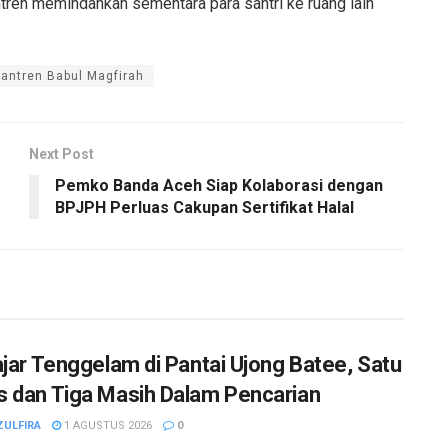
ntren memindahkan sementara para santri ke ruang lain
antren Babul Magfirah
Next Post
Pemko Banda Aceh Siap Kolaborasi dengan
BPJPH Perluas Cakupan Sertifikat Halal
ajar Tenggelam di Pantai Ujong Batee, Satu
 dan Tiga Masih Dalam Pencarian
ZULFIRA
1 AGUSTUS 2026
0