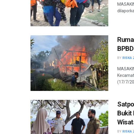
MASAKINI
dilaporka
Rumah
BPBD 
BY
RISKA 
MASAKIN
Kecamata
(17/7/202
Satpo
Bukit
Wisa
BY
RISKA 