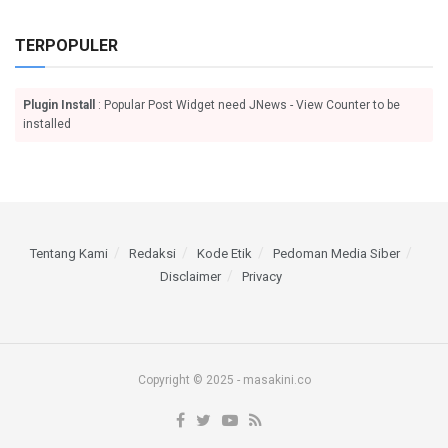
TERPOPULER
Plugin Install
: Popular Post Widget need JNews - View Counter to be
installed
Tentang Kami
Redaksi
Kode Etik
Pedoman Media Siber
Disclaimer
Privacy
Copyright © 2025 - masakini.co