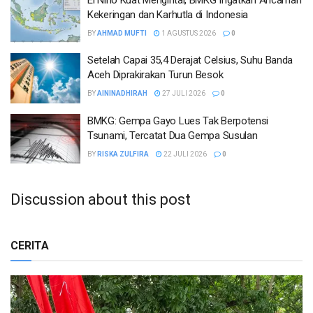
Kekeringan dan Karhutla di Indonesia
BY
AHMAD MUFTI
1 AGUSTUS 2026
0
Setelah Capai 35,4 Derajat Celsius, Suhu Banda
Aceh Diprakirakan Turun Besok
BY
AININADHIRAH
27 JULI 2026
0
BMKG: Gempa Gayo Lues Tak Berpotensi
Tsunami, Tercatat Dua Gempa Susulan
BY
RISKA ZULFIRA
22 JULI 2026
0
Discussion about this post
CERITA