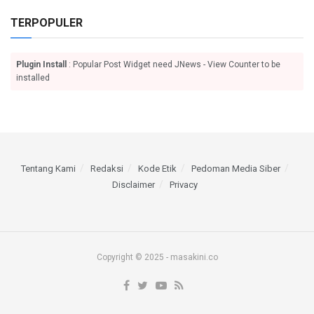
TERPOPULER
Plugin Install
: Popular Post Widget need JNews - View Counter to be
installed
Tentang Kami
Redaksi
Kode Etik
Pedoman Media Siber
Disclaimer
Privacy
Copyright © 2025 - masakini.co