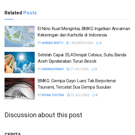
Related
Posts
El Nino Kuat Mengintai, BMKG Ingatkan Ancaman
Kekeringan dan Karhutla di Indonesia
BY
AHMAD MUFTI
1 AGUSTUS 2026
0
Setelah Capai 35,4 Derajat Celsius, Suhu Banda
Aceh Diprakirakan Turun Besok
BY
AININADHIRAH
27 JULI 2026
0
BMKG: Gempa Gayo Lues Tak Berpotensi
Tsunami, Tercatat Dua Gempa Susulan
BY
RISKA ZULFIRA
22 JULI 2026
0
Discussion about this post
CERITA