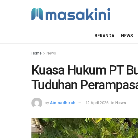
BERANDA
NEWS
Home
News
Kuasa Hukum PT Bu
Tuduhan Perampas
by
Aininadhirah
12 April 2026
in
News