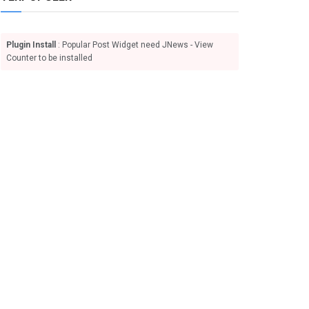
Plugin Install
: Popular Post Widget need JNews - View
Counter to be installed