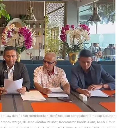
ndri Law dan Rekan memberikan klarifikasi dan sanggahan terhadap tuduhan
elompok warga, di Desa Jambo Reuhat, Kecamatan Banda Alam, Aceh Timur.