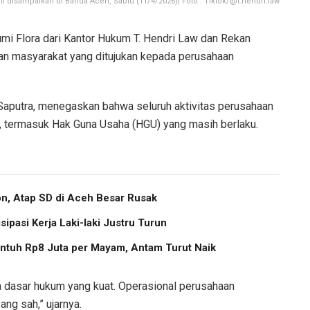
 ini disampaikan di Banda Aceh, Sabtu (11/4/2026)| Foto : Tiktok/@t.hendri.law
i Flora dari Kantor Hukum T. Hendri Law dan Rekan
n masyarakat yang ditujukan kepada perusahaan
Saputra, menegaskan bahwa seluruh aktivitas perusahaan
, termasuk Hak Guna Usaha (HGU) yang masih berlaku.
, Atap SD di Aceh Besar Rusak
pasi Kerja Laki-laki Justru Turun
ntuh Rp8 Juta per Mayam, Antam Turut Naik
pa dasar hukum yang kuat. Operasional perusahaan
ang sah,” ujarnya.