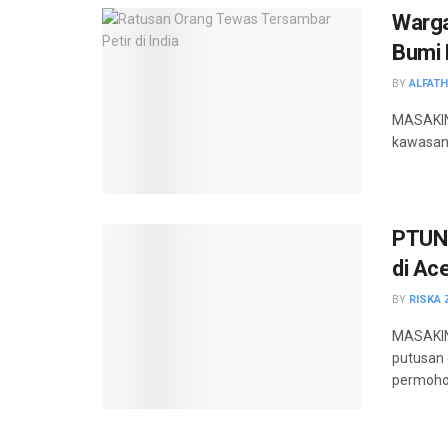
Warga
Bumi 
BY
ALFAT
MASAKINI
kawasan 
PTUN 
di Ac
BY
RISKA 
MASAKINI
putusan 
permoho