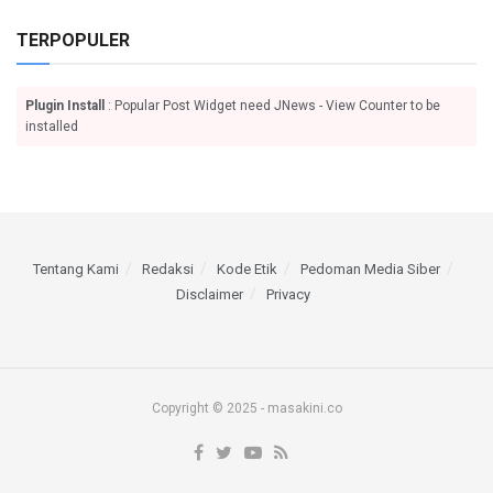
TERPOPULER
Plugin Install
: Popular Post Widget need JNews - View Counter to be
installed
Tentang Kami
Redaksi
Kode Etik
Pedoman Media Siber
Disclaimer
Privacy
Copyright © 2025 - masakini.co