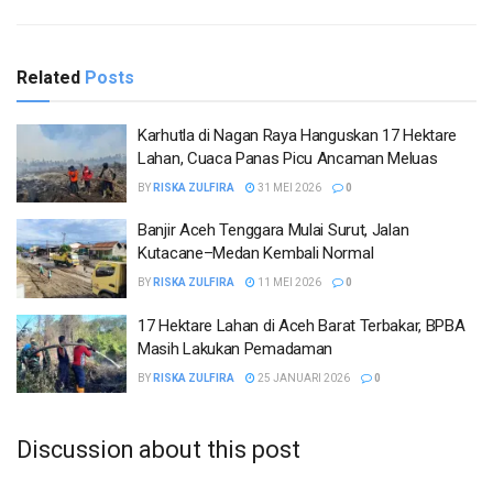
Related
Posts
Karhutla di Nagan Raya Hanguskan 17 Hektare
Lahan, Cuaca Panas Picu Ancaman Meluas
BY
RISKA ZULFIRA
31 MEI 2026
0
Banjir Aceh Tenggara Mulai Surut, Jalan
Kutacane–Medan Kembali Normal
BY
RISKA ZULFIRA
11 MEI 2026
0
17 Hektare Lahan di Aceh Barat Terbakar, BPBA
Masih Lakukan Pemadaman
BY
RISKA ZULFIRA
25 JANUARI 2026
0
Discussion about this post