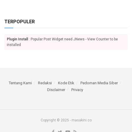
TERPOPULER
Plugin Install
: Popular Post Widget need JNews - View Counter to be
installed
Tentang Kami
Redaksi
Kode Etik
Pedoman Media Siber
Disclaimer
Privacy
Copyright © 2025 - masakini.co