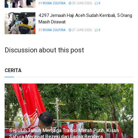
BY
RISKA ZULFIRA
29 JUNI 2026
0
4.297 Jemaah Haji Aceh Sudah Kembali, 5 Orang
Masih Dirawat
BY
RISKA ZULFIRA
27 JUNI 2026
0
Discussion about this post
CERITA
Sepuluh Tahun Menjaga Tradisi Merah Putih, Kisah
Safura Merawat Rezeki dari Lapak Bendera