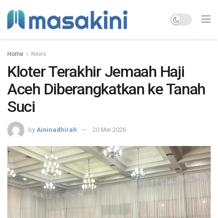
Home
News
Kloter Terakhir Jemaah Haji
Aceh Diberangkatkan ke Tanah
Suci
by
Aininadhirah
20 Mei 2026